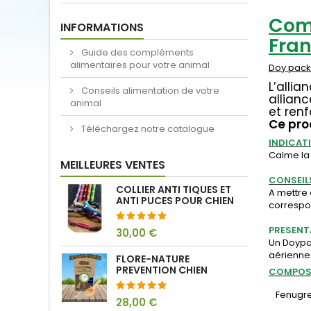
Comp
INFORMATIONS
Fran
Guide des compléments
alimentaires pour votre animal
Doy pack 
L’allia
Conseils alimentation de votre
allian
animal
et renf
Ce pro
Téléchargez notre catalogue
INDICAT
Calme la 
MEILLEURES VENTES
CONSEIL
COLLIER ANTI TIQUES ET
A mettre 
ANTI PUCES POUR CHIEN
correspo
PRESENT
30,00 €
Un Doypa
aérienne
FLORE-NATURE
PREVENTION CHIEN
COMPOS
Fenugre
28,00 €