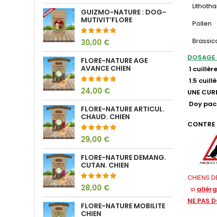
Lithot
GUIZMO-NATURE : DOG-
MUTIVIT’FLORE
Pollen
Brassic
30,00 €
DOSAGE
FLORE-NATURE AGE
AVANCE CHIEN
1 cuillè
1.5 cuill
24,00 €
UNE CURE
Doy pack
FLORE-NATURE ARTICUL.
CHAUD. CHIEN
CONTRE 
29,00 €
FLORE-NATURE DEMANG.
CUTAN. CHIEN
CHIENS DE
28,00 €
si
allèr
NE PAS 
FLORE-NATURE MOBILITE
CHIEN