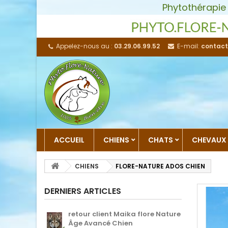
Phytothérapie
Appelez-nous au :
03.29.06.99.52
E-mail:
contact
ACCUEIL
CHIENS
CHATS
CHEVAUX
CHIENS
FLORE-NATURE ADOS CHIEN
DERNIERS ARTICLES
retour client Maika flore Nature
Âge Avancé Chien