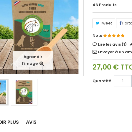
46
Produits
Tweet
Part
Note
Lire les avis (
1
)
Envoyer à un am
Agrandir
l'image
27,00 €
TT
Quantité
OIR PLUS
AVIS