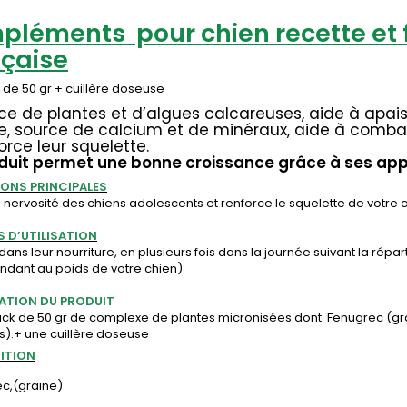
léments pour chien recette et f
çaise
de 50 gr + cuillère doseuse
nce de plantes et d’algues calcareuses, aide à apais
ce, source de calcium et de minéraux, aide à comba
orce leur squelette.
duit permet une bonne croissance grâce à ses appo
IONS PRINCIPALES
nervosité des chiens adolescents et renforce le squelette de votre c
S D’UTILISATION
dans leur nourriture, en plusieurs fois dans la journée suivant la rép
ndant au poids de votre chien)
ATION DU PRODUIT
ck de 50 gr de complexe de plantes micronisées dont Fenugrec (grai
s).+ une cuillère doseuse
ITION
c,(graine)