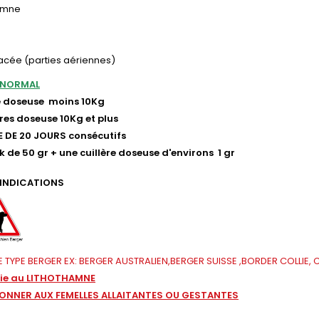
hamne
acée (parties aériennes)
 NORMAL
re doseuse moins 10Kg
ères doseuse 10Kg et plus
 DE 20 JOURS consécutifs
 de 50 gr + une cuillère doseuse d'environs 1 gr
INDICATIONS
 TYPE BERGER EX: BERGER AUSTRALIEN,BERGER SUISSE ,BORDER COLLIE, COL
gie au LITHOTHAMNE
DONNER AUX FEMELLES ALLAITANTES OU GESTANTES