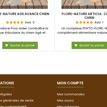
E-NATURE AGE AVANCE CHIEN
FLORE-NATURE ARTICUL. 
CHIEN
Avis:
3
Avis:
1
naturel Pour aider combattre la
Un complexe PHYTO-FLORE-N
ue Articulaire du chien âgé et...
complément alimentaire naturel
à...
Ajouter au panier
Ajouter au panier
ATIONS
MON COMPTE
 légales
Mes commandes
ns générales de vente
Mes avoirs
 de confidentialité
Mes adresses