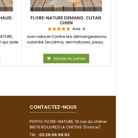
CHAUD.
FLORE-NATURE DEMANG. CUTAN.
FLORE-
CHIEN
Avis:
4
ATURE,
soin naturel Contre les démangeaisons
Soin nat
 qui aide
cutanée (eczéma, dermatoses, peau...
douleurs a
Ajouter au panier
CONTACTEZ-NOUS
PHYTO-FLORE-NATURE, 10 rue du chêne
88170 ROUVRES LA CHETIVE (France)
Tél. :
03.29.06.99.52