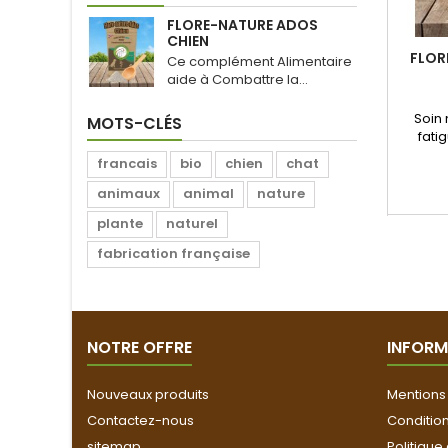
FLORE-NATURE ADOS
CHIEN
FLOR
Ce complément Alimentaire
aide à Combattre la...
Soin 
MOTS-CLÉS
fatig
francais
bio
chien
chat
animaux
animal
nature
plante
naturel
fabrication française
NOTRE OFFRE
INFORM
Nouveaux produits
Mentions
Contactez-nous
Conditio
sitemap
Politique