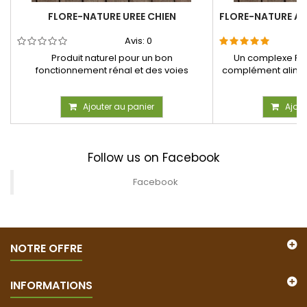
FLORE-NATURE UREE CHIEN
FLORE-NATURE AR
Avis:
0
Produit naturel pour un bon
Un complexe PH
fonctionnement rénal et des voies
complément aliment
urinaires de...
Ajouter au panier
Ajout
Follow us on Facebook
Facebook
NOTRE OFFRE
INFORMATIONS