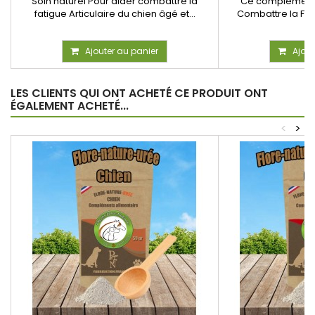
Soin naturel Pour aider combattre la
Ce complément 
fatigue Articulaire du chien âgé et...
Combattre la Fati
Ajouter au panier
Ajout
LES CLIENTS QUI ONT ACHETÉ CE PRODUIT ONT
ÉGALEMENT ACHETÉ...
<
>