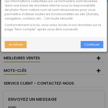
Les informations collectées sur ce formulaire sont stockées
dans une base de données interne sous la responsabilité
Contact
de phyto-flore-nature.com et sont nécessaires pour vous
permettre d'utiliser toutes les fonctionnalités du site (Achats,
navigation, contact, etc ...) en toute sécurité .
DERNIERS ARTICLES
Conformément à la loi, vous avez accès à vos données sur la
page "Mon compte" après vous être connecté.
CATÉGORIES
Je refuse
Continuer
INFORMATIONS
MEILLEURES VENTES
MOTS-CLÉS
SERVICE CLIENT - CONTACTEZ-NOUS
ENVOYEZ UN MESSAGE
xcxxc