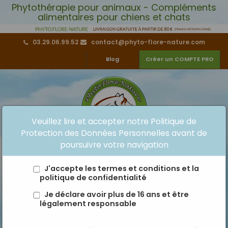
Phytothérapie pour animaux - Compléments
alimentaires pour chiens et chats
03.29.06.99.52
contact@phyto-flore-nature.com
Blog
Créer un COMPTE PRO
Veuillez lire et accepter notre Politique de
Protection des Données Personnelles avant de
poursuivre votre navigation
Panier:
0
Produits
0,00 €
J'accepte les termes et conditions et la
politique de confidentialité
Je déclare avoir plus de 16 ans et être
légalement responsable
MENU